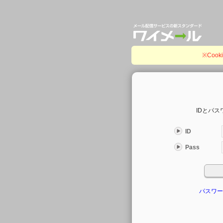
※Coo
IDとパ
ID
Pass
パスワー